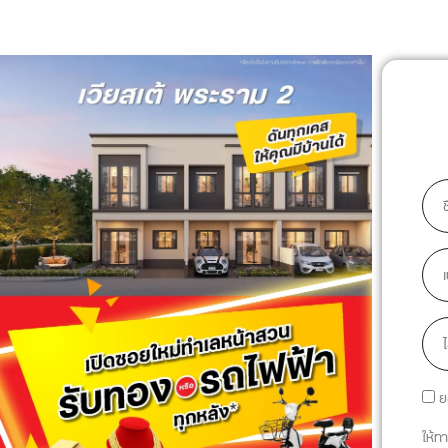
Skip
to
content
Nam
Phon
Line
ID
ย
ให้ท