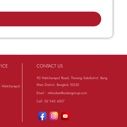
ICE
CONTACT US
90 Watcharapol Road, Tharang Subdistrict. Bang
Khen District, Bangkok 10230
- Watcharapol
Email : mktsoken@sokengroup.com
Call :02 945 4507