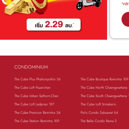
"คลิ
CONDOMINIUM
The Cube Plus Phahonyothin 56
The Cube Boutique Ramintra 109
The Cube Loft Nuanchan
The Cube North Chaengwattana 
The Cube Urban Sathorn-Chan
The Cube South Chaengwattana 
The Cube Loft Ladprao 107
The Cube Loft Srinakarin
The Cube Premium Ramintra 34
Polis Condo Suksawat 64
The Cube Station Ramintra 109
The Bella Condo Rama ll