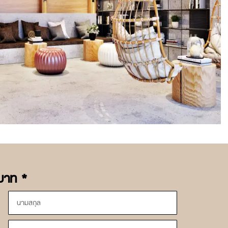
บาท *
Last
name
Email