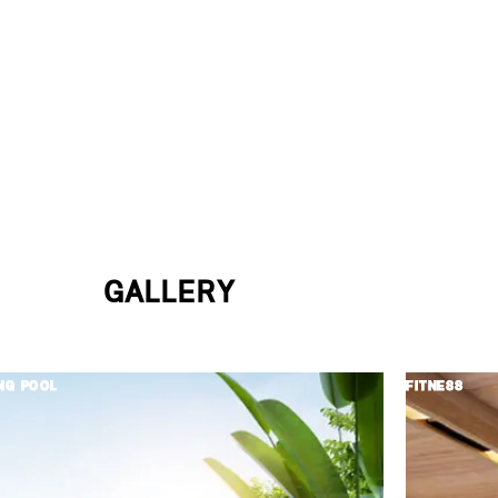
GALLERY
NG POOL
FITNESS