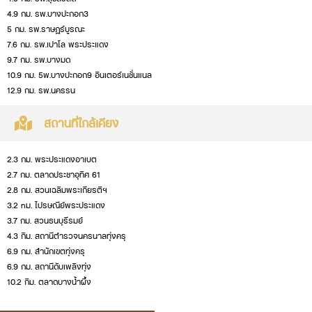
4.9 กม. รพ.บางปะกอก3
5 กม. รพ.ราษฎร์บูรณะ
7.6 กม. รพ.เปาโล พระประแดง
9.7 กม. รพ.บางมด
10.9 กม. 5พ.บางปะกอก9 อินเตอร์เนชั่นแนล
12.9 กม. รพ.นครรน
สถานที่ใกล้เคียง
2.3 กม. พระประแดงอาเบต
2.7 กม. ตลาดประชาอุทิศ 61
2.8 กม. สวนเฉลิมพระเกียรติฯ
3.2 nม. ไปรษณีย์พระประแดง
3.7 กม. สวนธนบุรีรมย์
4.3 กิม. สถานีตำรวจนครนาลทุ่งครุ
6.9 กม. สำนักเขตทุ่งครุ
6.9 กม. สถานีดับเพลิงทุ่ง
10.2 กิม. ตลาดบางน้ำผึ้ง