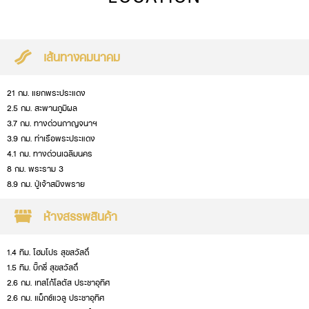
เส้นทางคมนาคม
21 กม. แยกพระประแดง
2.5 กม. สะพานภูมิผล
3.7 กม. ทางด่วนกาญจนาฯ
3.9 กม. ท่าเรือพระประแดง
4.1 กม. ทางด่วนเฉลิมนคร
8 กม. พระราม 3
8.9 กม. ปู่เจ้าสมิงพราย
ห้างสรรพสินค้า
1.4 ทิม. โฮมโปร สุขสวัสดิ์
1.5 ทิม. บิ๊กซี่ สุขสวัสดิ์
2.6 กม. เทสโก้โลตัส ประชาอุทิศ
2.6 กม. แม็กซ์แวลู ประชาอุทิศ