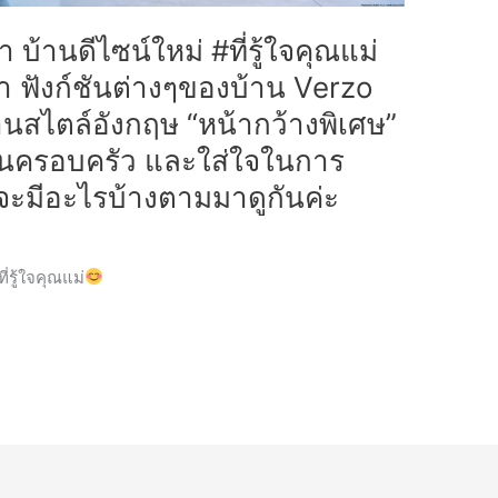
บ้านดีไซน์ใหม่ #ที่รู้ใจคุณแม่
 ฟังก์ชันต่างๆของบ้าน Verzo
านสไตล์อังกฤษ “หน้ากว้างพิเศษ”
ในครอบครัว และใส่ใจในการ
 จะมีอะไรบ้างตามมาดูกันค่ะ
่รู้ใจคุณแม่