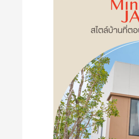
𝟐
ตอบ
ที่
โจทย์
จอด
ของ
รถ
คน
และ
ช่าง
คลับ
เลือก
เฮา
ทาวน์
ส์
โฮม
รองรับ
หน้า
หลาย
กว้าง
กิจกรรม
5.2
ออกแบบ
–
ให้
5.7
มี
เมตร
กลิ่น
3
อาย
ห้อง
ความ
นอน
เป็น
2
อังกฤษ
ห้องน้ำ