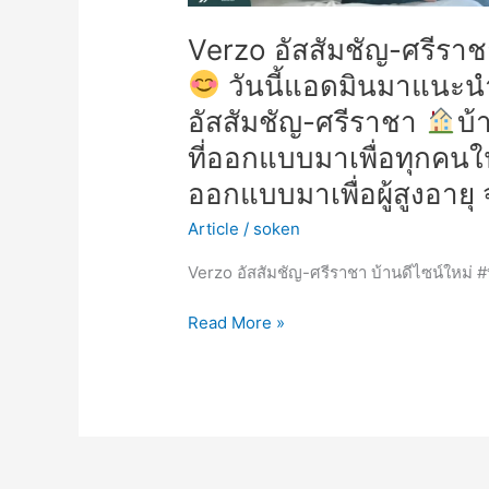
แนะนำ
ฟังก์ชัน
Verzo อัสสัมชัญ-ศรีราชา 
ต่างๆ
วันนี้แอดมินมาแนะนำ
ของ
บ้าน
อัสสัมชัญ-ศรีราชา
บ้
Verzo
ที่ออกแบบมาเพื่อทุกคน
อัส
สัมชัญ-
ออกแบบมาเพื่อผู้สูงอายุ
ศรีราชา
Article
/
soken
บ้าน
Verzo อัสสัมชัญ-ศรีราชา บ้านดีไซน์ใหม่ #ที
สไตล์
อังกฤษ
Read More »
“หน้า
กว้าง
พิเศษ”
ที่
ออกแบบ
มา