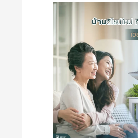
Verzo
อัส
สัมชัญ-
ศรีราชา
บ้าน
ดีไซน์
ใหม่
#ที่
รู้
ใจ
คุณ
แม่
วัน
นี้
แอด
มิ
นมา