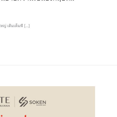
านหลังใหญ่ เติมเต็มพื […]