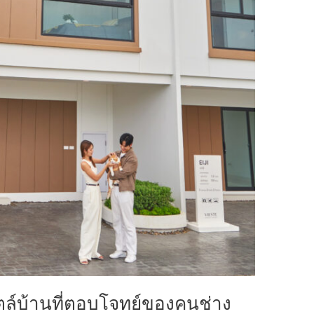
์บ้านที่ตอบโจทย์ของคนช่าง