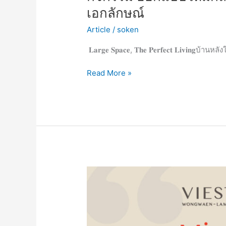
เอกลักษณ์
กว้าง
พิเศษ”
Article
/
soken
มา
พร้อม
𝐋𝐚𝐫𝐠𝐞 𝐒𝐩𝐚𝐜𝐞, 𝐓𝐡𝐞 𝐏𝐞𝐫𝐟𝐞𝐜𝐭 𝐋𝐢𝐯𝐢𝐧𝐠บ้
ฟังก์ชัน
ที่
Read More »
ตอบ
โจทย์
ทุก
การ
อยู่
อาศัย
𝟒
ห้อง
MINIMAL
นอน
JAPANDI
𝟐
สไตล์
ห้อง
บ้าน
รับแขก
ที่