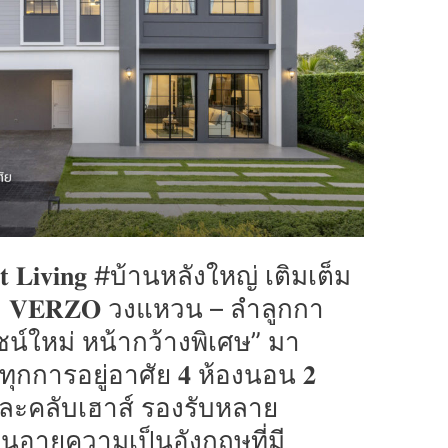
𝐟𝐞𝐜𝐭 𝐋𝐢𝐯𝐢𝐧𝐠 #บ้านหลังใหญ่ เติมเต็ม
ับ 𝐕𝐄𝐑𝐙𝐎 วงแหวน – ลำลูกกา
ซน์ใหม่ หน้ากว้างพิเศษ” มา
ทุกการอยู่อาศัย 𝟒 ห้องนอน 𝟐
 และคลับเฮาส์ รองรับหลาย
่นอายความเป็นอังกฤษที่มี