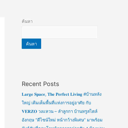
ค้นหา
ค้นหา
Recent Posts
𝐋𝐚𝐫𝐠𝐞 𝐒𝐩𝐚𝐜𝐞, 𝐓𝐡𝐞 𝐏𝐞𝐫𝐟𝐞𝐜𝐭 𝐋𝐢𝐯𝐢𝐧𝐠 #บ้านหลัง
ใหญ่ เติมเต็มพื้นที่แห่งการอยู่อาศัย กับ
𝐕𝐄𝐑𝐙𝐎 วงแหวน – ลำลูกกา บ้านหรูสไตล์
อังกฤษ “ดีไซน์ใหม่ หน้ากว้างพิเศษ” มาพร้อม