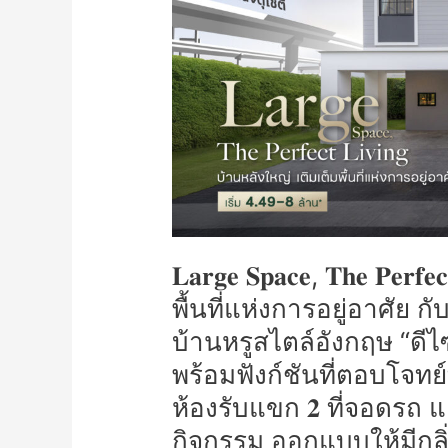
เติม
เต็ม
พื้นที่
แห่ง
การ
อยู่
อาศัย
กับ
𝐕𝐄𝐑𝐙𝐎
วงแหวน
–
𝐋𝐚𝐫𝐠𝐞 𝐒𝐩𝐚𝐜𝐞, 𝐓𝐡𝐞 𝐏𝐞
ลำลูกกา
บ้าน
พื้นที่แห่งการอยู่อาศัย ก
หรู
บ้านหรูสไตล์อังกฤษ “ดีไ
สไตล์
พร้อมฟังก์ชันที่ตอบโจทย์
อังกฤษ
“ดีไซน์
ห้องรับแขก 𝟐 ที่จอดรถ
ใหม่
กิจกรรม ออกแบบให้มีกลิ
หน้า