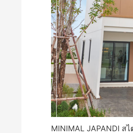
ที่
2
มี
ที่
เอกลักษณ์
จอด
รถ
#ดีไซน์
ใหม่
ห้อง
นอน
เพดาน
สูง
3
เมตร*
ให้
ความ
รู้สึก
โปร่ง
โล่ง
MINIMAL JAPANDI สไตล
สบาย