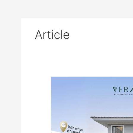
Skip
to
content
Article
𝐋𝐚𝐫𝐠𝐞
𝐒𝐩𝐚𝐜𝐞,
𝐓𝐡𝐞
𝐏𝐞𝐫𝐟𝐞𝐜𝐭
𝐋𝐢𝐯𝐢𝐧𝐠
#บ้าน
หลัง
ใหญ่