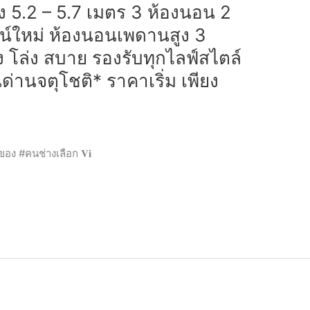
ง 5.2 – 5.7 เมตร 3 ห้องนอน 2
ซน์ใหม่ ห้องนอนเพดานสูง 3
่ง โล่ง สบาย รองรับทุกไลฟ์สไตล์
ด่านจตุโชติ* ราคาเริ่ม เพียง
ง #คนช่างเลือก 𝐕𝐢