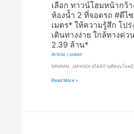
รองรับ
เลือก ทาวน์โฮมหน้ากว้า
ทุก
ห้องน้ำ 2 ที่จอดรถ #ดีไ
ไลฟ์
สไตล์
เมตร* ให้ความรู้สึก โปร
เดิน
เดินทางง่าย ใกล้ทางด่วน
ทาง
2.39 ล้าน*
ง่าย
ใกล้
Article
/
soken
ทางด่วน
ด่าน
MINIMAL JAPANDI สไตล์บ้านที่ตอบโจทย์ขอ
จตุ
Read More »
โชติ*
ราคา
เริ่ม
เพียง
2.39
ล้าน*