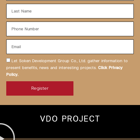
Last
name
Tel
Email
acceptance
Let Soken Development Group Co., Ltd. gather information to
present benefits, news and interesting projects.
Click Privacy
Policy.
Register
VDO PROJECT