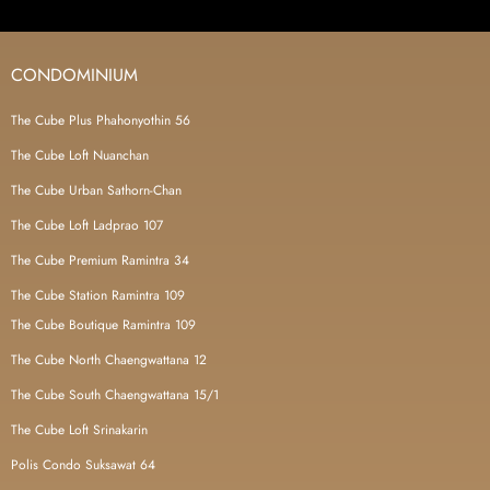
CONDOMINIUM
The Cube Plus Phahonyothin 56
The Cube Loft Nuanchan
The Cube Urban Sathorn-Chan
The Cube Loft Ladprao 107
The Cube Premium Ramintra 34
The Cube Station Ramintra 109
The Cube Boutique Ramintra 109
The Cube North Chaengwattana 12
The Cube South Chaengwattana 15/1
The Cube Loft Srinakarin
Polis Condo Suksawat 64